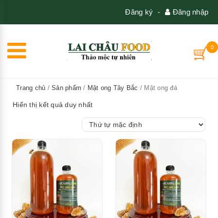
Đăng ký
-
Đăng nhập
0
Trang chủ
/
Sản phẩm
/
Mật ong Tây Bắc
/ Mật ong đá
Hiển thị kết quả duy nhất