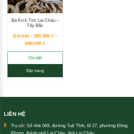
Ba Kích Tím Lai Châu –
Tây Bắc
Giá bán :
280,000
₫
–
800,000
₫
Chi tiết
Đặt hàng
LIÊN HỆ
Trụ sở: Số nhà 069, đường Tuệ Tĩnh, tổ 27, phường Đông
Phong, thành phố Lai Châu, tỉnh Lai Châu