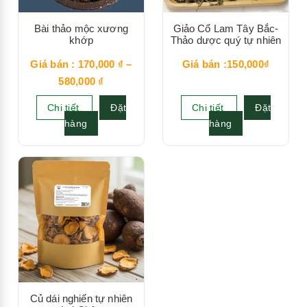
Bài thảo mộc xương
Giảo Cổ Lam Tây Bắc-
khớp
Thảo dược quý tự nhiên
Giá bán :
170,000
₫
–
Giá bán :150,000₫
580,000
₫
Chi tiết
Đặt
Chi tiết
Đặt
hàng
hàng
Củ dái nghiến tự nhiên