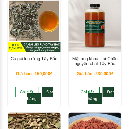
Cà gai leo rừng Tây Bắc
Mật ong khoái Lai Châu
nguyên chất Tây Bắc
500ml – Mật ong rừng
tự nhiên
Giá bán :150,000₫
Giá bán :230,000₫
Chi tiết
Đặt
Chi tiết
Đặt
hàng
hàng