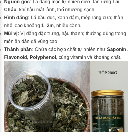
Nguồn gốc:
Lá đắng mọc tự nhiên dưới tán rừng
Lai
Châu
, khí hậu mát lành, thổ nhưỡng sạch.
Hình dáng:
Lá bầu dục, xanh đậm, mép răng cưa; thân
nhỏ, cao khoảng
1–2m
, nhiều cành.
Mùi vị:
Vị đắng đặc trưng, hậu thanh; thường dùng trong
món ăn dân dã vùng cao.
Thành phần:
Chứa các hợp chất tự nhiên như
Saponin,
Flavonoid, Polyphenol
, cùng vitamin và khoáng chất.