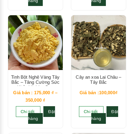
hàng
hàng
Tinh Bột Nghệ Vàng Tây
Cây an xoa Lai Châu –
Bắc – Tăng Cường Sức
Tây Bắc
Khỏe Và Làm Đẹp
Giá bán :
175,000
₫
–
Giá bán :100,000₫
350,000
₫
Chi tiết
Đặt
Chi tiết
Đặt
hàng
hàng