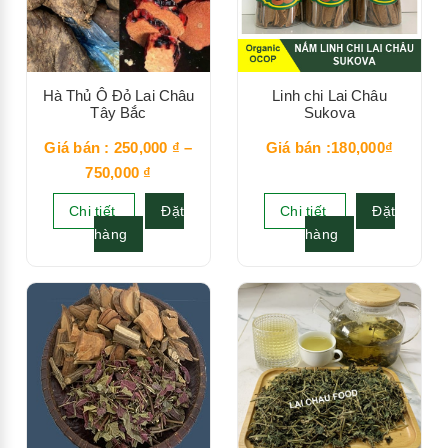
Hà Thủ Ô Đỏ Lai Châu
Linh chi Lai Châu
Tây Bắc
Sukova
Giá bán :
250,000
₫
–
Giá bán :180,000₫
750,000
₫
Chi tiết
Đặt
Chi tiết
Đặt
hàng
hàng