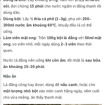
sôi
, đợi chừng
15 phút
cho nước ngấm vị đắng thanh rồi
dùng dần.
Dùng bột:
Lấy
½ thìa cà phê (1–3g)
, pha với
200–
300ml nước ấm khoảng 60°C
, khuấy đều là có thể
uống.
Làm viên mật ong:
Trộn
100g bột lá đắng
với
50ml mật
ong
, vo viên nhỏ; mỗi ngày dùng
2–3 viên
theo thói
quen.
Nước lá đắng nên uống
khi còn ấm
, tốt nhất là
sau bữa
ăn khoảng 15–30 phút
.
Nấu ăn
Lá đắng cũng hay được dùng để
nấu canh
, hoặc cho
một lượng nhỏ bột
vào món canh hằng ngày, nêm cuối
cho vừa miệng, ăn thấy thanh mát.