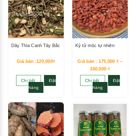
Dây Thìa Canh Tây Bắc
Kỷ tử mộc tự nhiên
Giá bán :120,000₫
Giá bán :
175,000
₫
–
350,000
₫
Chi tiết
Đặt
Chi tiết
Đặt
hàng
hàng