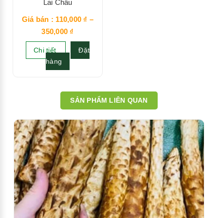
Lai Châu
Giá bán :
110,000
₫
–
350,000
₫
Chi tiết
Đặt
hàng
SẢN PHẨM LIÊN QUAN