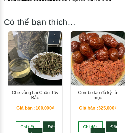
Có thể bạn thích…
Chè vằng Lai Châu Tây
Combo táo đỏ kỷ tử
Bắc
mộc
Giá bán :100,000₫
Giá bán :325,000₫
Chi tiết
Đặt
Chi tiết
Đặt