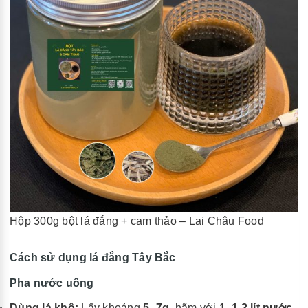
Hộp 300g bột lá đắng + cam thảo – Lai Châu Food
Cách sử dụng lá đắng Tây Bắc
Pha nước uống
Dùng lá khô:
Lấy khoảng
5–7g
, hãm với
1–1,2 lít nước