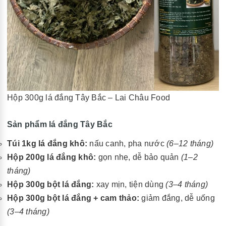
Hộp 300g lá đắng Tây Bắc – Lai Châu Food
Sản phẩm lá đắng Tây Bắc
Túi 1kg lá đắng khô:
nấu canh, pha nước
(6–12 tháng)
Hộp 200g lá đắng khô:
gọn nhẹ, dễ bảo quản
(1–2
tháng)
Hộp 300g bột lá đắng:
xay mịn, tiện dùng
(3–4 tháng)
Hộp 300g bột lá đắng + cam thảo:
giảm đắng, dễ uống
(3–4 tháng)