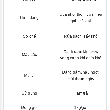
Thời vụ
Từ tháng 4-6 âm
Quả nhỏ, thon, vỏ nhiều
Hình dạng
gai, thớ dai
Sơ chế
Rửa sạch, sấy khô
Xanh đậm khi tươi,
Màu sắc
vàng xanh khi chín khô
Đắng đậm, hậu ngọt,
Mùi vị
mùi thơm ngậy
Sử dụng
Hãm trà
Đóng gói
1kg/gói