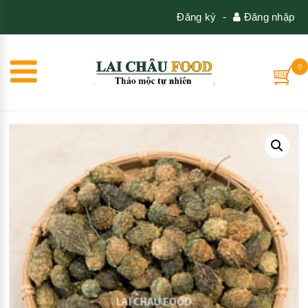
Đăng ký
-
Đăng nhập
0