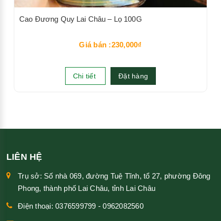
Cao Đương Quy Lai Châu – Lọ 100G
Giá bán :230,000₫
Chi tiết
Đặt hàng
LIÊN HỆ
Trụ sở: Số nhà 069, đường Tuệ Tĩnh, tổ 27, phường Đông
Phong, thành phố Lai Châu, tỉnh Lai Châu
Điện thoại: 0376599799 - 0962082560