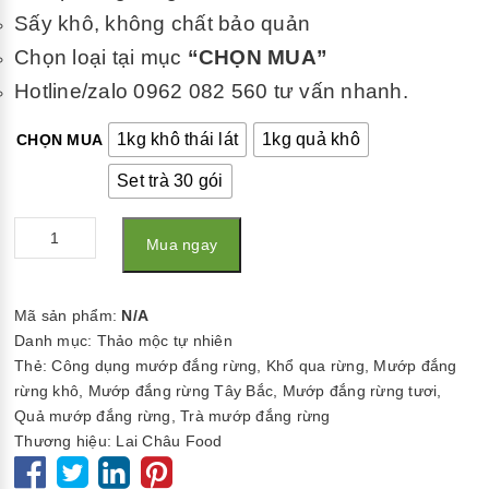
Sấy khô, không chất bảo quản
Chọn loại tại mục
“CHỌN MUA”
Hotline/zalo 0962 082 560 tư vấn nhanh.
1kg khô thái lát
1kg quả khô
CHỌN MUA
Set trà 30 gói
Số
Mua ngay
lượng
Mã sản phẩm:
N/A
Danh mục:
Thảo mộc tự nhiên
Thẻ:
Công dụng mướp đắng rừng
,
Khổ qua rừng
,
Mướp đắng
rừng khô
,
Mướp đắng rừng Tây Bắc
,
Mướp đắng rừng tươi
,
Quả mướp đắng rừng
,
Trà mướp đắng rừng
Thương hiệu:
Lai Châu Food