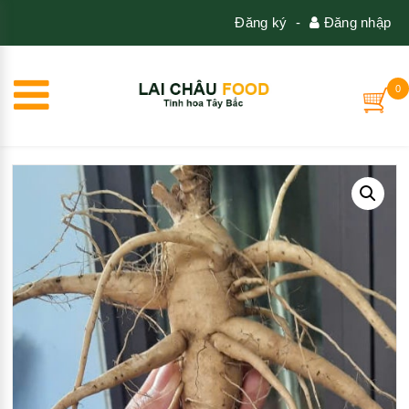
Đăng ký
-
Đăng nhập
0