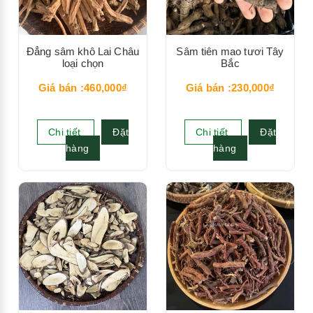
Đẳng sâm khô Lai Châu
Sâm tiên mao tươi Tây
loại chọn
Bắc
Giá bán :460,000₫
Giá bán :230,000₫
Chi tiết
Đặt
Chi tiết
Đặt
hàng
hàng