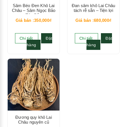
Sâm Béo Đen Khô Lai
Đan sâm khô Lai Châu
Châu – Sâm Ngọc Bảo
tách rễ sẵn – Tiện lợi
Tây Bắc
Giá bán :350,000₫
Giá bán :680,000₫
Chi tiết
Đặt
Chi tiết
Đặt
hàng
hàng
Đương quy khô Lai
Châu nguyên củ