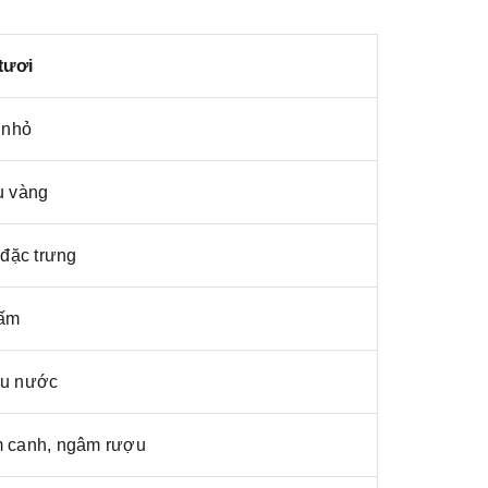
tươi
 nhỏ
u vàng
đặc trưng
 ấm
ều nước
m canh, ngâm rượu