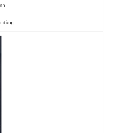
ạnh
i dùng