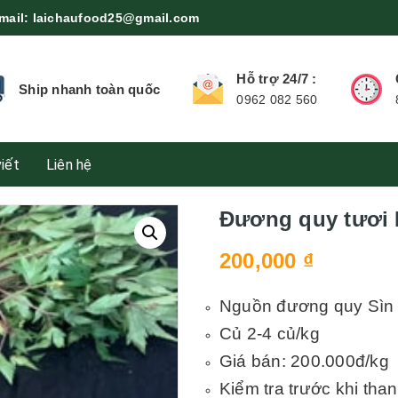
mail:
laichaufood25@gmail.com
Hỗ trợ 24/7 :
Ship nhanh toàn quốc
0962 082 560
viết
Liên hệ
Đương quy tươi 
200,000
₫
Nguồn đương quy Sìn
Củ 2-4 củ/kg
Giá bán: 200.000đ/kg
Kiểm tra trước khi tha