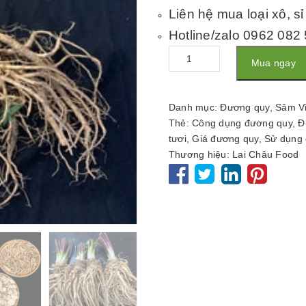
Liên hệ mua loại xô, sỉ
Hotline/zalo 0962 082
Số
Mua ngay
lượng
Danh mục:
Đương quy
,
Sâm V
Thẻ:
Công dụng đương quy
,
Đ
tươi
,
Giá đương quy
,
Sử dụng 
Thương hiệu:
Lai Châu Food