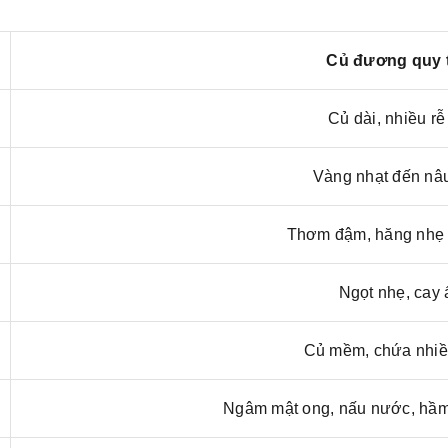
Củ đương quy 
Củ dài, nhiều rễ
Vàng nhạt đến nâ
Thơm đậm, hăng nhẹ 
Ngọt nhẹ, cay
Củ mềm, chứa nhi
Ngâm mật ong, nấu nước, hầ