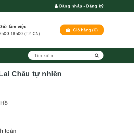
Đăng nhập
-
Đăng ký
Giờ làm việc
Giỏ hàng
(0)
8h00-18h00 (T2-CN)
Lai Châu tự nhiên
 Hồ
nh toán