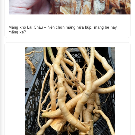
Măng khô Lai Châu – Nên chọn măng nứa búp, măng bẹ hay
măng xé?