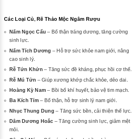
Các Loại Củ, Rẽ Thảo Mộc Ngâm Rượu
Nấm Ngọc Cẩu
– Bổ thận tráng dương, tăng cường
sinh lực.
Nấm Tích Dương
– Hỗ trợ sức khỏe nam giới, nâng
cao sinh lý.
Rễ Tứn Khửn
– Tăng sức đề kháng, phục hồi cơ thể.
Rễ Mú Tửn
– Giúp xương khớp chắc khỏe, dẻo dai.
Hoàng Kỳ Nam
– Bồi bổ khí huyết, bảo vệ tim mạch.
Ba Kích Tím
– Bổ thận, hỗ trợ sinh lý nam giới.
Nhục Thung Dung
– Tăng sức bền, cải thiện thể lực.
Dâm Dương Hoắc
– Tăng cường sinh lực, giảm mệt
mỏi.