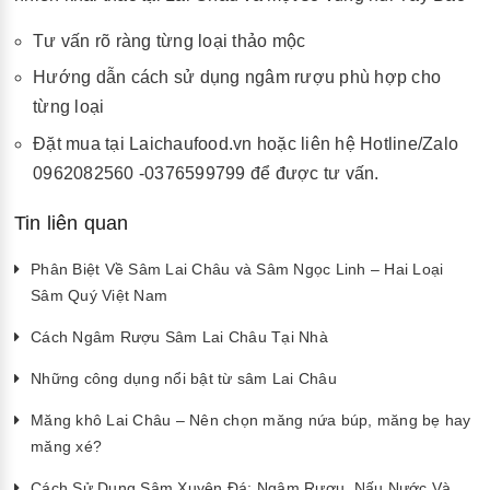
Tư vấn rõ ràng từng loại thảo mộc
Hướng dẫn cách sử dụng ngâm rượu phù hợp cho
từng loại
Đặt mua tại Laichaufood.vn hoặc liên hệ Hotline/Zalo
0962082560 -0376599799 để được tư vấn.
Tin liên quan
Phân Biệt Về Sâm Lai Châu và Sâm Ngọc Linh – Hai Loại
Sâm Quý Việt Nam
Cách Ngâm Rượu Sâm Lai Châu Tại Nhà
Những công dụng nổi bật từ sâm Lai Châu
Măng khô Lai Châu – Nên chọn măng nứa búp, măng bẹ hay
măng xé?
Cách Sử Dụng Sâm Xuyên Đá: Ngâm Rượu, Nấu Nước Và