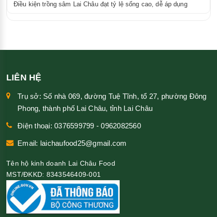
Điều kiện trồng sâm Lai Châu đạt tỷ lệ sống cao, dễ áp dụng
LIÊN HỆ
Trụ sở: Số nhà 069, đường Tuệ Tĩnh, tổ 27, phường Đông
Phong, thành phố Lai Châu, tỉnh Lai Châu
Điện thoại: 0376599799 - 0962082560
Email: laichaufood25@gmail.com
Tên hộ kinh doanh Lai Châu Food
MST/ĐKKD: 8343546409-001